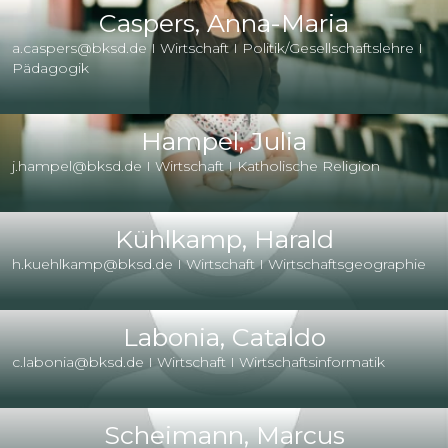
Caspers, Anna-Maria
a.caspers@bksd.de I Wirtschaft I Politik/Gesellschaftslehre I
Pädagogik
Hampel, Julia
j.hampel@bksd.de I Wirtschaft I Katholische Religion
Kühlkamp, Harald
h.kuehlkamp@bksd.de I Wirtschaft I Wirtschaftsgeographie
Labonia, Cataldo
c.labonia@bksd.de I Wirtschaft I Wirtschaftsinformatik
Scheimann, Marcus