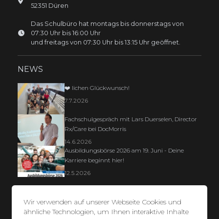
52351
Düren
Das Schulbüro hat montags bis donnerstags von
07:30 Uhr bis 16:00 Uhr
und freitags von 07:30 Uhr bis 13:15 Uhr geöffnet.
NEWS
❤️ lichen Glückwunsch!
7.7.2026
Fachschulgespräch mit Lars Duerselen, Director
Rx/Care bei DocMorris
14.6.2026
Ausbildungsbörse 2026 am 19. Juni - Deine
Karriere beginnt hier!
12.5.2026
Wir verwenden auf unserer Webseite Cookies und
ähnliche Technologien, um Ihnen interaktive Inhalte