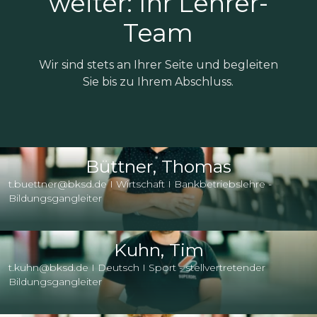
weiter: Ihr Lehrer-
Team
Wir sind stets an Ihrer Seite und begleiten
Sie bis zu Ihrem Abschluss.
Büttner, Thomas
t.buettner@bksd.de I Wirtschaft I Bankbetriebslehre -
Bildungsgangleiter
Kuhn, Tim
t.kuhn@bksd.de I Deutsch I Sport - stellvertretender
Bildungsgangleiter