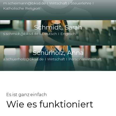
m.scheimann@bksd.de I Wirtschaft I Steuerlehre I
Katholische Religion
Schmidt, Sarah
s.schmidt@bksd.de I Deutsch I Englisch
Schürholz, Anna
a.schuerholz@bksd.de I Wirtschaft I Personalwirtschaft
Es ist ganz einfach
Wie es funktioniert