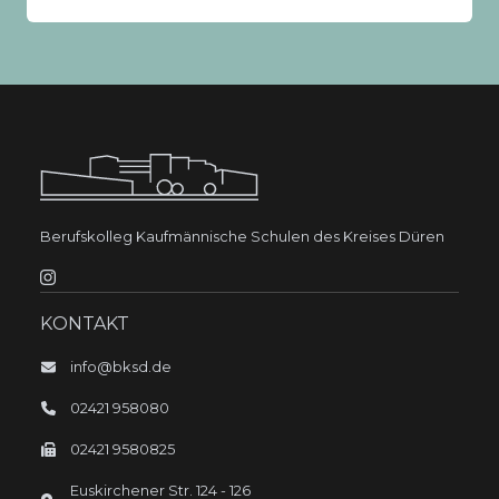
Berufskolleg Kaufmännische Schulen des Kreises Düren
KONTAKT
info@bksd.de
02421 958080
02421 9580825
Euskirchener Str.
124 - 126