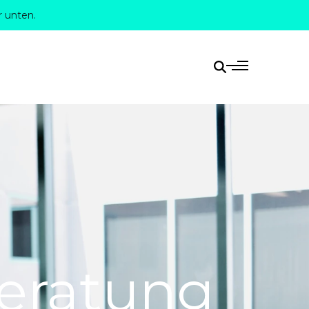
r unten.
eratung