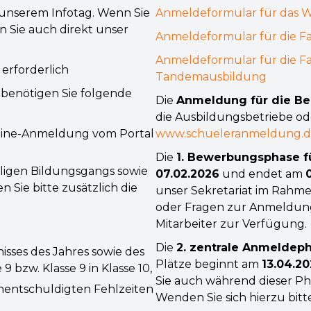
unserem Infotag. Wenn Sie
Anmeldeformular für das 
n Sie auch direkt unser
Anmeldeformular für die Fa
Anmeldeformular für die Fac
erforderlich
Tandemausbildung
benötigen Sie folgende
Die
Anmeldung für die Be
die Ausbildungsbetriebe ode
line-Anmeldung vom Portal
www.schueleranmeldung.
Die
1. Bewerbungsphase fü
iligen Bildungsgangs sowie
07.02.2026
und endet am
n Sie bitte zusätzlich die
unser Sekretariat im Rahme
oder Fragen zur Anmeldung
Mitarbeiter zur Verfügung.
Die
2. zentrale Anmeldeph
isses des Jahres sowie des
Plätze beginnt am
13.04.20
9 bzw. Klasse 9 in Klasse 10,
Sie auch während dieser P
unentschuldigten Fehlzeiten
Wenden Sie sich hierzu bitte