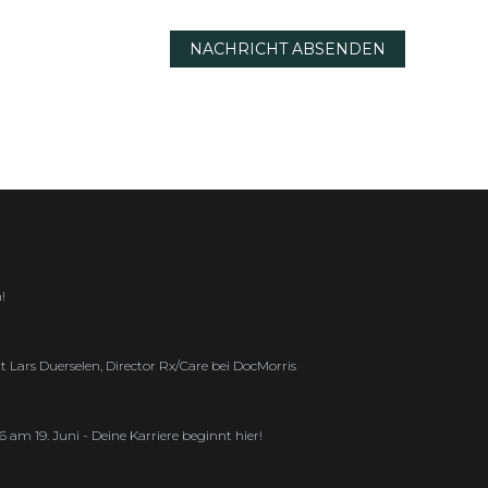
NACHRICHT ABSENDEN
!
 Lars Duerselen, Director Rx/Care bei DocMorris
am 19. Juni - Deine Karriere beginnt hier!