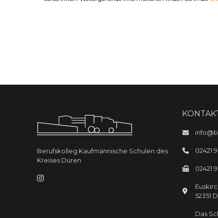
KONTAK
info@b
02421 
Berufskolleg Kaufmännische Schulen des
Kreises Düren
02421 
Euskirc
52351
D
Das Sc