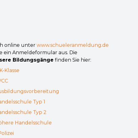
ch online unter
www.schueleranmeldung.de
tte ein Anmeldeformular aus. Die
sere Bildungsgänge
finden Sie hier:
K-Klasse
VCC
usbildungsvorbereitung
andelsschule Typ 1
andelsschule Typ 2
öhere Handelsschule
olizei