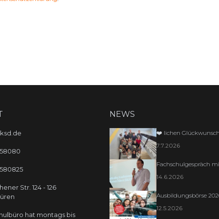
T
NEWS
❤️ lichen Glückwunsch
ksd.de
7.7.2026
958080
Fachschulgespräch mit
9580825
14.6.2026
hener Str.
124 - 126
Ausbildungsbörse 2026 
üren
12.5.2026
hulbüro hat montags bis