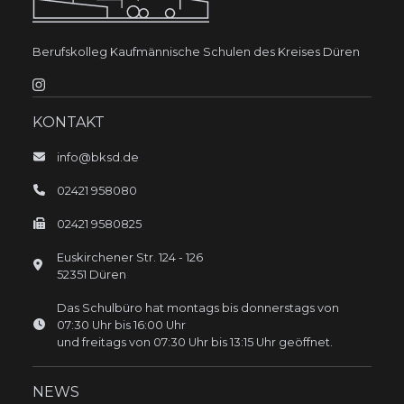
Berufskolleg Kaufmännische Schulen des Kreises Düren
KONTAKT
info@bksd.de
02421 958080
02421 9580825
Euskirchener Str.
124 - 126
52351
Düren
Das Schulbüro hat montags bis donnerstags von
07:30 Uhr bis 16:00 Uhr
und freitags von 07:30 Uhr bis 13:15 Uhr geöffnet.
NEWS