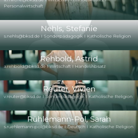
Personalwirtschaft
Nehls, Stefanie
s.nehls@bksd.de I Sonderpädagogik I Katholische Religion
Rehbold, Astrid
a.rehbold@bksd.de I Wirtschaft I Handel/Absatz
Reuter, Vivien
v.reuter@bksd.de I Sonderpädagogik I Katholische Religion
Rühlemann-Pol, Sarah
s.ruehlemann-pol@bksd.de I Deutsch I Katholische Religion