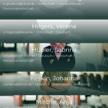
e.giudice@bksd.de I Wirtschaft I Handel/Absatz I
Personalwirtschaft
Hilgers, Verena
v.hilgers@bksd.de I Wirtschaft I Deutsch
Hübler, Sabrina
s.huebler@bksd.de I Deutsch I Wirtschaft I
Personalwirtschaft
Keskin, Johanna
j.keskin@bksd.de I Spanisch I Katholische Religion
Mirche, Anja
a.mirche@bksd.de I Wirtschaft I Handel/Absatz I