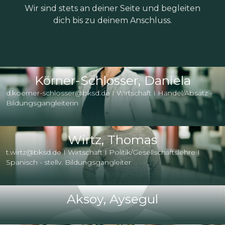
Wir sind stets an deiner Seite und begleiten
dich bis zu deinem Anschluss.
Körner-Schlosser, Daniela
d.koerner-schlosser@bksd.de I Wirtschaft I Handel/Absatz -
Bildungsgangleiterin
Wirtz, Thomas
t.wirtz@bksd.de I Wirtschaft I Politik/Gesellschaftslehre I
Spanisch - stellv. Bildungsgangleiter
Aksoy, Aysegul