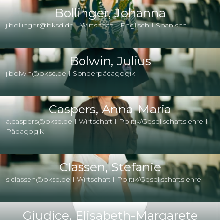
Bollinger, Johanna
j.bollinger@bksd.de I Wirtschaft I Englisch I Spanisch
Bolwin, Julius
j.bolwin@bksd.de I Sonderpädagogik
Caspers, Anna-Maria
a.caspers@bksd.de I Wirtschaft I Politik/Gesellschaftslehre I
Pädagogik
Classen, Stefanie
s.classen@bksd.de I Wirtschaft I Politik/Gesellschaftslehre
Giudice, Elisabeth-Margarete