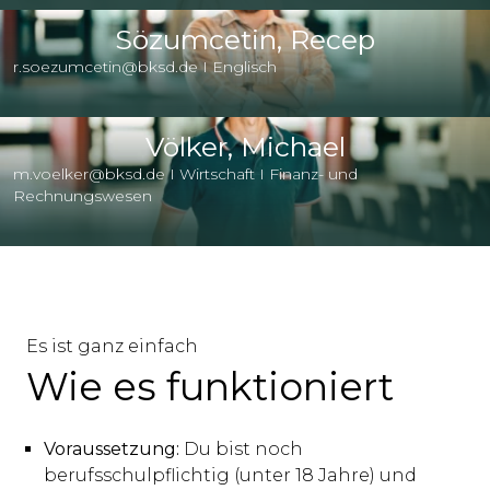
Sözumcetin, Recep
r.soezumcetin@bksd.de I Englisch
Völker, Michael
m.voelker@bksd.de I Wirtschaft I Finanz- und
Rechnungswesen
Es ist ganz einfach
Wie es funktioniert
Voraussetzung:
Du bist noch
berufsschulpflichtig (unter 18 Jahre) und